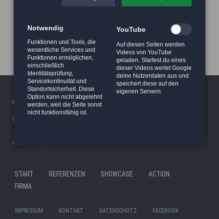
Notwendig
YouTube
Funktionen und Tools, die
Auf diesen Seiten werden
wesentliche Services und
Videos von YouTube
Funktionen ermöglichen,
geladen. Startest du eines
einschließlich
dieser Videos wertet Google
Identitätsprüfung,
deine Nutzerdaten aus und
Servicekontinuität und
speichert diese auf den
Standortsicherheit. Diese
eigenen Servern.
Option kann nicht abgelehnt
© 2026 Haeger Stunt & Wireworks Ltd. - Berlin
werden, weil die Seite sonst
nicht funktionsfähig ist.
facility/studio
|
Stunt Rigging Courses
|
Stuntcloud
AP8actionpact
|
87eleven
|
MCC - MovieCamCar
|
Reel Deal
Nav
START
REFERENZEN
SHOWCASE
ACTION
Navigation
übe
FIRMA
überspringen
IMPRESSUM
KONTAKT
DATENSCHUTZ
FACEBOOK