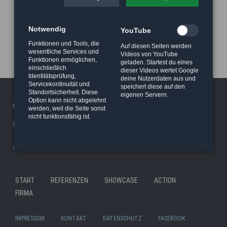
Notwendig
YouTube
Funktionen und Tools, die
Auf diesen Seiten werden
wesentliche Services und
Videos von YouTube
Funktionen ermöglichen,
geladen. Startest du eines
einschließlich
dieser Videos wertet Google
Identitätsprüfung,
deine Nutzerdaten aus und
Servicekontinuität und
speichert diese auf den
Standortsicherheit. Diese
eigenen Servern.
Option kann nicht abgelehnt
© 2026 Haeger Stunt & Wireworks Ltd. - Berlin
werden, weil die Seite sonst
nicht funktionsfähig ist.
facility/studio
|
Stunt Rigging Courses
|
Stuntcloud
AP8actionpact
|
87eleven
|
MCC - MovieCamCar
|
Reel Deal
Nav
START
REFERENZEN
SHOWCASE
ACTION
Navigation
übe
FIRMA
überspringen
IMPRESSUM
KONTAKT
DATENSCHUTZ
FACEBOOK