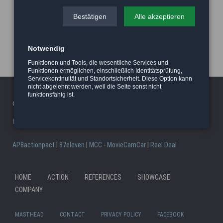
Bestätigen
Alle akzeptieren
Notwendig
Funktionen und Tools, die wesentliche Services und
Funktionen ermöglichen, einschließlich Identitätsprüfung,
Servicekontinuität und Standortsicherheit. Diese Option kann
nicht abgelehnt werden, weil die Seite sonst nicht
funktionsfähig ist.
© 2026 Haeger Stunt & Wireworks Ltd. - Berlin
facility/studio
|
Stunt Rigging Courses
|
Stuntcloud
AP8actionpact
|
87eleven
|
MCC - MovieCamCar
|
Reel Deal
Ski
HOME
ACTION
REFERENCES
SHOWCASE
Skip
nav
COMPANY
navigation
MASTHEAD
CONTACT
PRIVACY POLICY
FACEBOOK