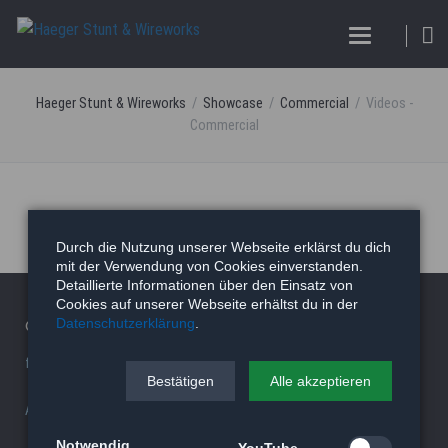
Haeger Stunt & Wireworks
Showcase
Commercial
Videos -
Commercial
Durch die Nutzung unserer Webseite erklärst du dich
mit der Verwendung von Cookies einverstanden.
Detaillierte Informationen über den Einsatz von
Cookies auf unserer Webseite erhältst du in der
Datenschutzerklärung
.
© 2026 Haeger Stunt & Wireworks Ltd. - Berlin
facility/studio
|
Stunt Rigging Courses
|
Stuntcloud
Bestätigen
Alle akzeptieren
AP8actionpact
|
87eleven
|
MCC - MovieCamCar
|
Reel Deal
Notwendig
YouTube