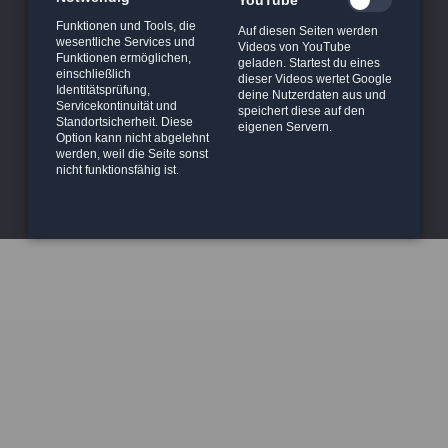
Nav
Funktionen und Tools, die
START
REFERENZEN
SHOWCASE
ACTION
Auf diesen Seiten werden
Navigation
wesentliche Services und
übe
Videos von YouTube
FIRMA
Funktionen ermöglichen,
überspringen
geladen. Startest du eines
einschließlich
dieser Videos wertet Google
Identitätsprüfung,
deine Nutzerdaten aus und
IMPRESSUM
KONTAKT
DATENSCHUTZ
FACEBOOK
Servicekontinuität und
speichert diese auf den
Standortsicherheit. Diese
eigenen Servern.
INSTAGRAM
Option kann nicht abgelehnt
werden, weil die Seite sonst
E-MAIL:
nicht funktionsfähig ist.
TELEFON: 030 75774488
INFO@HAEGER-STUNT.DE