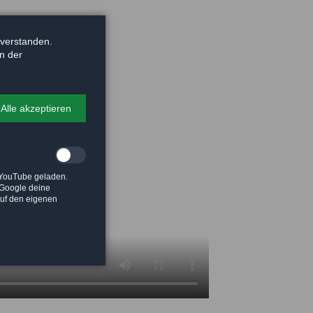
nverstanden.
in der
Alle akzeptieren
 YouTube geladen.
t Google deine
auf den eigenen