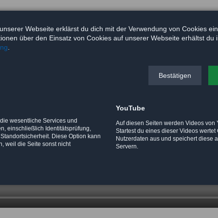
unserer Webseite erklärst du dich mit der Verwendung von Cookies ei
ationen über den Einsatz von Cookies auf unserer Webseite erhältst du 
ung
.
Bestätigen
YouTube
 die wesentliche Services und
Auf diesen Seiten werden Videos von
, einschließlich Identitätsprüfung,
Startest du eines dieser Videos werte
 Standortsicherheit. Diese Option kann
Nutzerdaten aus und speichert diese 
, weil die Seite sonst nicht
Servern.