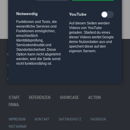
Notwendig
YouTube
Funktionen und Tools, die
Auf diesen Seiten werden
wesentliche Services und
Videos von YouTube
Funktionen ermöglichen,
geladen. Startest du eines
einschließlich
dieser Videos wertet Google
Identitätsprüfung,
deine Nutzerdaten aus und
Servicekontinuität und
speichert diese auf den
Standortsicherheit. Diese
eigenen Servern.
© 2026 Haeger Stunt & Wireworks Ltd. - Berlin
Option kann nicht abgelehnt
werden, weil die Seite sonst
nicht funktionsfähig ist.
facility/studio
|
Stunt Rigging Courses
|
Stuntcloud
AP8actionpact
|
87eleven
|
MCC - MovieCamCar
|
Reel Deal
Nav
START
REFERENZEN
SHOWCASE
ACTION
Navigation
übe
FIRMA
überspringen
IMPRESSUM
KONTAKT
DATENSCHUTZ
FACEBOOK
INSTAGRAM