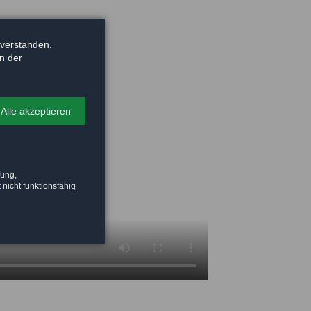
nverstanden.
in der
Alle akzeptieren
fung,
 nicht funktionsfähig