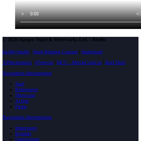
© 2026 Haeger Stunt & Wireworks Ltd. - Berlin
facility/studio
|
Stunt Rigging Courses
|
Stuntcloud
AP8actionpact
|
87eleven
|
MCC - MovieCamCar
|
Reel Deal
Navigation überspringen
Start
Referenzen
Showcase
Action
Firma
Navigation überspringen
Impressum
Kontakt
Datenschutz