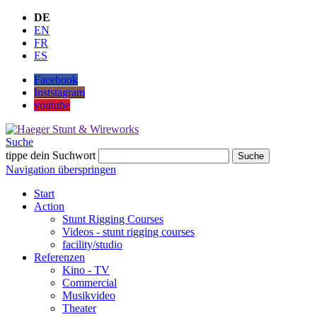
DE
EN
FR
ES
Facebook
Inststagram
youtube
Suche
tippe dein Suchwort
Suche
Navigation überspringen
Start
Action
Stunt Rigging Courses
Videos - stunt rigging courses
facility/studio
Referenzen
Kino - TV
Commercial
Musikvideo
Theater