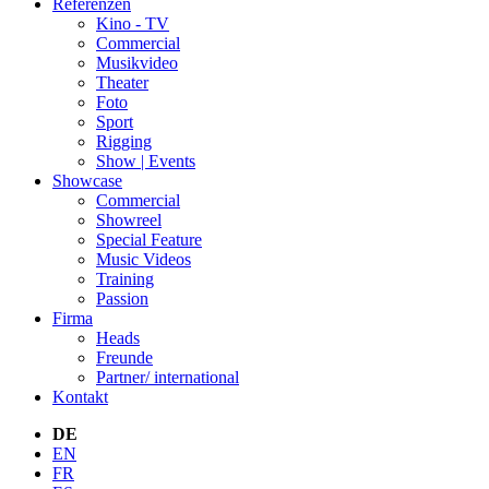
Referenzen
Kino - TV
Commercial
Musikvideo
Theater
Foto
Sport
Rigging
Show | Events
Showcase
Commercial
Showreel
Special Feature
Music Videos
Training
Passion
Firma
Heads
Freunde
Partner/ international
Kontakt
DE
EN
FR