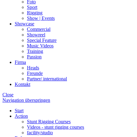
Foto
Sport
Rigging
Show | Events
Showcase
Commercial
Showreel
Special Feature
Music Videos
Training
Passion
Firma
Heads
Freunde
Partner/ international
Kontakt
Close
Navigation überspringen
Start
Action
Stunt Rigging Courses
Videos - stunt rigging courses
facility/studio