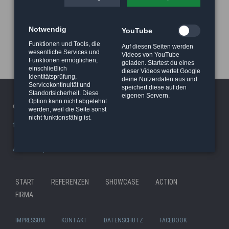
Notwendig
YouTube
Funktionen und Tools, die
Auf diesen Seiten werden
wesentliche Services und
Videos von YouTube
Funktionen ermöglichen,
geladen. Startest du eines
einschließlich
dieser Videos wertet Google
Identitätsprüfung,
deine Nutzerdaten aus und
Servicekontinuität und
speichert diese auf den
Standortsicherheit. Diese
eigenen Servern.
Option kann nicht abgelehnt
© 2026 Haeger Stunt & Wireworks Ltd. - Berlin
werden, weil die Seite sonst
nicht funktionsfähig ist.
facility/studio
|
Stunt Rigging Courses
|
Stuntcloud
AP8actionpact
|
87eleven
|
MCC - MovieCamCar
|
Reel Deal
Nav
START
REFERENZEN
SHOWCASE
ACTION
Navigation
übe
FIRMA
überspringen
IMPRESSUM
KONTAKT
DATENSCHUTZ
FACEBOOK