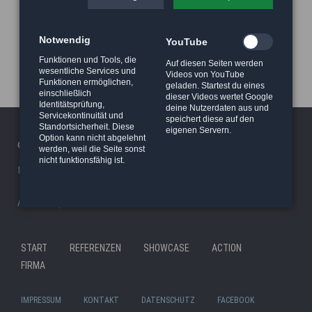
Notwendig
YouTube
Funktionen und Tools, die
Auf diesen Seiten werden
wesentliche Services und
Videos von YouTube
Funktionen ermöglichen,
geladen. Startest du eines
einschließlich
dieser Videos wertet Google
Identitätsprüfung,
deine Nutzerdaten aus und
Servicekontinuität und
speichert diese auf den
Standortsicherheit. Diese
eigenen Servern.
Option kann nicht abgelehnt
© 2026 Haeger Stunt & Wireworks Ltd. - Berlin
werden, weil die Seite sonst
nicht funktionsfähig ist.
facility/studio
|
Stunt Rigging Courses
|
Stuntcloud
AP8actionpact
|
87eleven
|
MCC - MovieCamCar
|
Reel Deal
Nav
START
REFERENZEN
SHOWCASE
ACTION
Navigation
übe
FIRMA
überspringen
IMPRESSUM
KONTAKT
DATENSCHUTZ
FACEBOOK