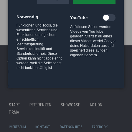
Notwendig
YouTube
Funktionen und Tools, die
Auf diesen Seiten werden
wesentliche Services und
Videos von YouTube
Funktionen ermöglichen,
geladen. Startest du eines
einschließlich
dieser Videos wertet Google
Identitätsprüfung,
deine Nutzerdaten aus und
Servicekontinuität und
speichert diese auf den
Standortsicherheit. Diese
eigenen Servern.
Option kann nicht abgelehnt
© 2026 Haeger Stunt & Wireworks Ltd. - Berlin
werden, weil die Seite sonst
nicht funktionsfähig ist.
facility/studio
|
Stunt Rigging Courses
|
Stuntcloud
AP8actionpact
|
87eleven
|
MCC - MovieCamCar
|
Reel Deal
Nav
START
REFERENZEN
SHOWCASE
ACTION
Navigation
übe
FIRMA
überspringen
IMPRESSUM
KONTAKT
DATENSCHUTZ
FACEBOOK