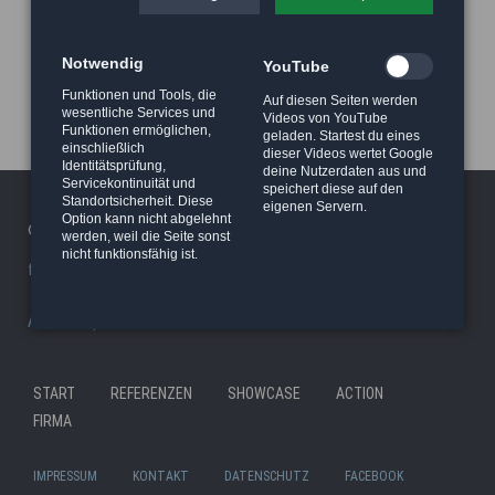
Notwendig
YouTube
Funktionen und Tools, die
Auf diesen Seiten werden
wesentliche Services und
Videos von YouTube
Funktionen ermöglichen,
geladen. Startest du eines
einschließlich
dieser Videos wertet Google
Identitätsprüfung,
deine Nutzerdaten aus und
Servicekontinuität und
speichert diese auf den
Standortsicherheit. Diese
eigenen Servern.
Option kann nicht abgelehnt
© 2026 Haeger Stunt & Wireworks Ltd. - Berlin
werden, weil die Seite sonst
nicht funktionsfähig ist.
facility/studio
|
Stunt Rigging Courses
|
Stuntcloud
AP8actionpact
|
87eleven
|
MCC - MovieCamCar
|
Reel Deal
Nav
START
REFERENZEN
SHOWCASE
ACTION
Navigation
übe
FIRMA
überspringen
IMPRESSUM
KONTAKT
DATENSCHUTZ
FACEBOOK